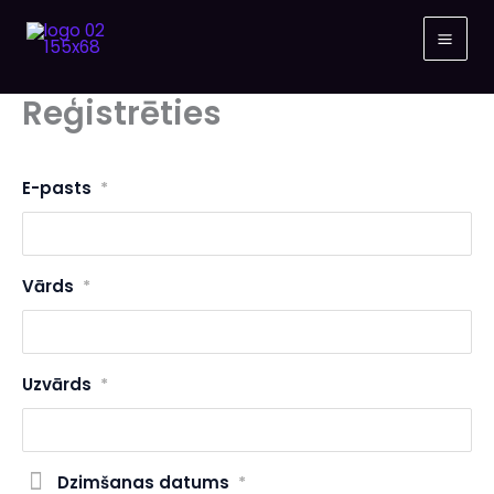
Skip
to
content
Reģistrēties
E-pasts
*
Vārds
*
Uzvārds
*
Dzimšanas datums
*