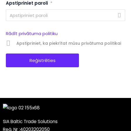
Apstipriniet paroli
*
Rādīt privātuma politiku
Apstipriniet, ka piekrītat mūsu privātuma politikai
SIA Baltic Trade Solutions
Reģ. Nr :40203202050