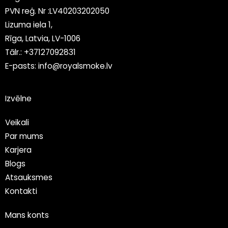
PVN reģ. Nr :LV40203202050
Lizuma iela 1,
Rīga, Latvia, LV-1006
Tālr.:
+37127092831
E-pasts:
info@royalsmoke.lv
Izvēlne
Veikali
Par mums
Karjera
Blogs
Atsauksmes
Kontakti
Mans konts